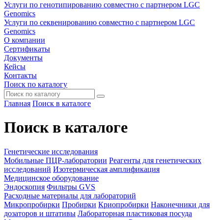
Услуги по генотипированию совместно с партнером LGC
Genomics
Услуги по секвенированию совместно с партнером LGC
Genomics
О компании
Сертификаты
Документы
Кейсы
Контакты
Поиск по каталогу
Главная
Поиск в каталоге
Поиск в каталоге
Генетические исследования
Мобильные ПЦР-лаборатории
Реагенты для генетических
исследований
Изотермическая амплификация
Медицинское оборудование
Эндоскопия
Фильтры GVS
Расходные материалы для лабораторий
Микропробирки
Пробирки
Криопробирки
Наконечники для
дозаторов и штативы
Лабораторная пластиковая посуда