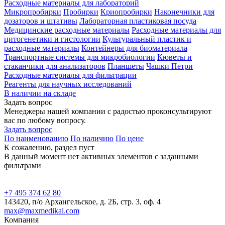
Расходные материалы для лабораторий
Микропробирки
Пробирки
Криопробирки
Наконечники для
дозаторов и штативы
Лабораторная пластиковая посуда
Медицинские расходные материалы
Расходные материалы для
цитогенетики и гистологии
Культуральный пластик и
расходные материалы
Контейнеры для биоматериала
Транспортные системы для микробиологии
Кюветы и
стаканчики для анализаторов
Планшеты
Чашки Петри
Расходные материалы для фильтрации
Реагенты для научных исследований
В наличии на складе
Задать вопрос
Менеджеры нашей компании с радостью проконсультируют
вас по любому вопросу.
Задать вопрос
По наименованию
По наличию
По цене
К сожалению, раздел пуст
В данный момент нет активных элементов с заданными
фильтрами
+7 495 374 62 80
143420, п/о Архангельское, д. 2Б, стр. 3, оф. 4
max@maxmedikal.com
Компания