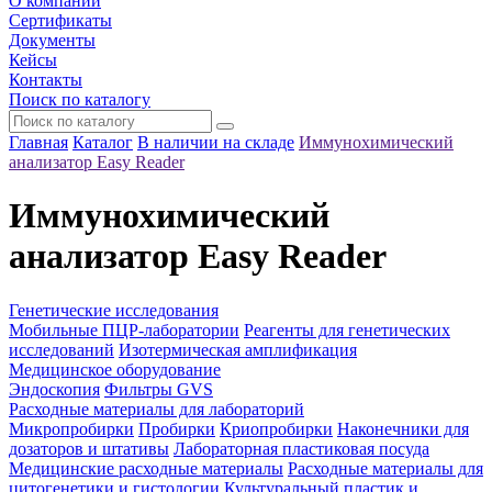
О компании
Сертификаты
Документы
Кейсы
Контакты
Поиск по каталогу
Главная
Каталог
В наличии на складе
Иммунохимический
анализатор Easy Reader
Иммунохимический
анализатор Easy Reader
Генетические исследования
Мобильные ПЦР-лаборатории
Реагенты для генетических
исследований
Изотермическая амплификация
Медицинское оборудование
Эндоскопия
Фильтры GVS
Расходные материалы для лабораторий
Микропробирки
Пробирки
Криопробирки
Наконечники для
дозаторов и штативы
Лабораторная пластиковая посуда
Медицинские расходные материалы
Расходные материалы для
цитогенетики и гистологии
Культуральный пластик и