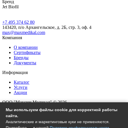
Бренд
Jet Biofil
+7 495 374 62 80
143420, п/о Архангельское, д. 2Б, стр. 3, оф. 4
max@maxmedikal.com
Компания
О компании
Сертификаты
Бренды
Документы
Информация
Каталог
Услуги
Акции
ООО "Максим Медикал" © 2026
Все права защищены
Мы используем файлы cookie для корректной работы
сайта.
Согласие на обработку ПД
Аналитические и маркетинговые куки не применяются.
Политика конфиденциальности
Подробнее — в нашей
Политике конфиденциальности
.