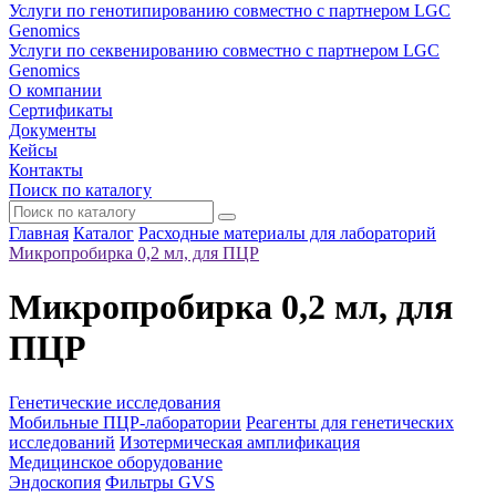
Услуги по генотипированию совместно с партнером LGC
Genomics
Услуги по секвенированию совместно с партнером LGC
Genomics
О компании
Сертификаты
Документы
Кейсы
Контакты
Поиск по каталогу
Главная
Каталог
Расходные материалы для лабораторий
Микропробирка 0,2 мл, для ПЦР
Микропробирка 0,2 мл, для
ПЦР
Генетические исследования
Мобильные ПЦР-лаборатории
Реагенты для генетических
исследований
Изотермическая амплификация
Медицинское оборудование
Эндоскопия
Фильтры GVS