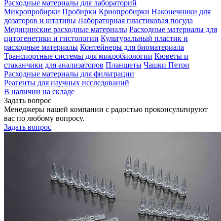
Расходные материалы для лабораторий
Микропробирки
Пробирки
Криопробирки
Наконечники для
дозаторов и штативы
Лабораторная пластиковая посуда
Медицинские расходные материалы
Расходные материалы для
цитогенетики и гистологии
Культуральный пластик и
расходные материалы
Контейнеры для биоматериала
Транспортные системы для микробиологии
Кюветы и
стаканчики для анализаторов
Планшеты
Чашки Петри
Расходные материалы для фильтрации
Реагенты для научных исследований
В наличии на складе
Задать вопрос
Менеджеры нашей компании с радостью проконсультируют
вас по любому вопросу.
Задать вопрос