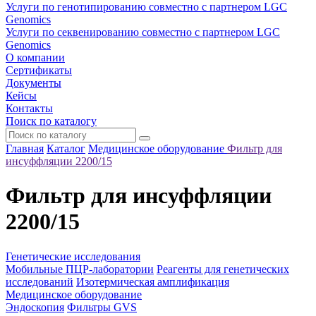
Услуги по генотипированию совместно с партнером LGC
Genomics
Услуги по секвенированию совместно с партнером LGC
Genomics
О компании
Сертификаты
Документы
Кейсы
Контакты
Поиск по каталогу
Главная
Каталог
Медицинское оборудование
Фильтр для
инсуффляции 2200/15
Фильтр для инсуффляции
2200/15
Генетические исследования
Мобильные ПЦР-лаборатории
Реагенты для генетических
исследований
Изотермическая амплификация
Медицинское оборудование
Эндоскопия
Фильтры GVS