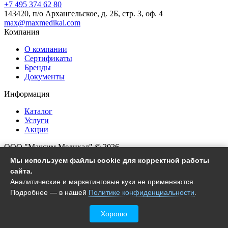
+7 495 374 62 80
143420, п/о Архангельское, д. 2Б, стр. 3, оф. 4
max@maxmedikal.com
Компания
О компании
Сертификаты
Бренды
Документы
Информация
Каталог
Услуги
Акции
ООО "Максим Медикал" © 2026
Все права защищены
Мы используем файлы cookie для корректной работы
сайта.
Согласие на обработку ПД
Аналитические и маркетинговые куки не применяются.
Политика конфиденциальности
Подробнее — в нашей
Политике конфиденциальности
.
Настройки файлов cookie
Хорошо