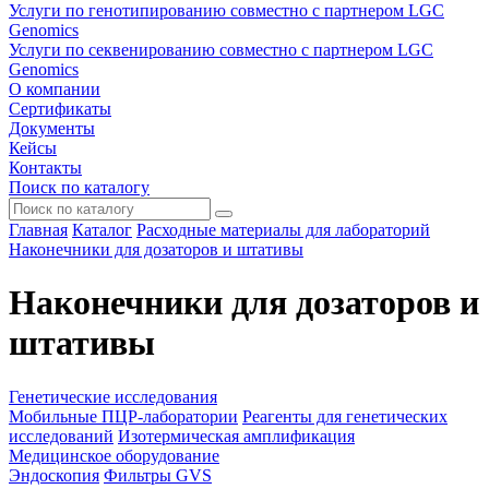
Услуги по генотипированию совместно с партнером LGC
Genomics
Услуги по секвенированию совместно с партнером LGC
Genomics
О компании
Сертификаты
Документы
Кейсы
Контакты
Поиск по каталогу
Главная
Каталог
Расходные материалы для лабораторий
Наконечники для дозаторов и штативы
Наконечники для дозаторов и
штативы
Генетические исследования
Мобильные ПЦР-лаборатории
Реагенты для генетических
исследований
Изотермическая амплификация
Медицинское оборудование
Эндоскопия
Фильтры GVS