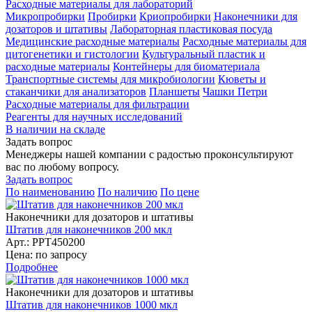
Расходные материалы для лабораторий
Микропробирки
Пробирки
Криопробирки
Наконечники для
дозаторов и штативы
Лабораторная пластиковая посуда
Медицинские расходные материалы
Расходные материалы для
цитогенетики и гистологии
Культуральный пластик и
расходные материалы
Контейнеры для биоматериала
Транспортные системы для микробиологии
Кюветы и
стаканчики для анализаторов
Планшеты
Чашки Петри
Расходные материалы для фильтрации
Реагенты для научных исследований
В наличии на складе
Задать вопрос
Менеджеры нашей компании с радостью проконсультируют
вас по любому вопросу.
Задать вопрос
По наименованию
По наличию
По цене
Наконечники для дозаторов и штативы
Штатив для наконечников 200 мкл
Арт.: PPT450200
Цена: по запросу
Подробнее
Наконечники для дозаторов и штативы
Штатив для наконечников 1000 мкл