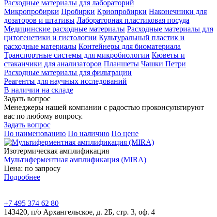
Расходные материалы для лабораторий
Микропробирки
Пробирки
Криопробирки
Наконечники для
дозаторов и штативы
Лабораторная пластиковая посуда
Медицинские расходные материалы
Расходные материалы для
цитогенетики и гистологии
Культуральный пластик и
расходные материалы
Контейнеры для биоматериала
Транспортные системы для микробиологии
Кюветы и
стаканчики для анализаторов
Планшеты
Чашки Петри
Расходные материалы для фильтрации
Реагенты для научных исследований
В наличии на складе
Задать вопрос
Менеджеры нашей компании с радостью проконсультируют
вас по любому вопросу.
Задать вопрос
По наименованию
По наличию
По цене
Изотермическая амплификация
Мультиферментная амплификация (MIRA)
Цена: по запросу
Подробнее
+7 495 374 62 80
143420, п/о Архангельское, д. 2Б, стр. 3, оф. 4