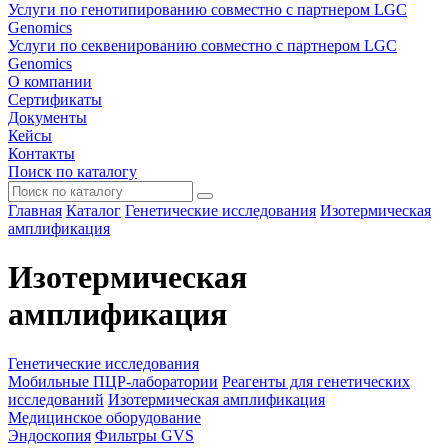
Услуги по генотипированию совместно с партнером LGC
Genomics
Услуги по секвенированию совместно с партнером LGC
Genomics
О компании
Сертификаты
Документы
Кейсы
Контакты
Поиск по каталогу
Главная
Каталог
Генетические исследования
Изотермическая
амплификация
Изотермическая
амплификация
Генетические исследования
Мобильные ПЦР-лаборатории
Реагенты для генетических
исследований
Изотермическая амплификация
Медицинское оборудование
Эндоскопия
Фильтры GVS